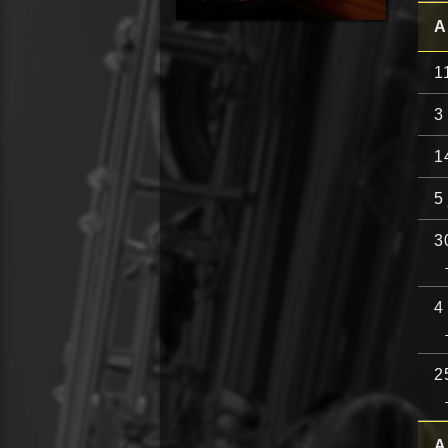
A
1
3
1
5
3
4
2
A