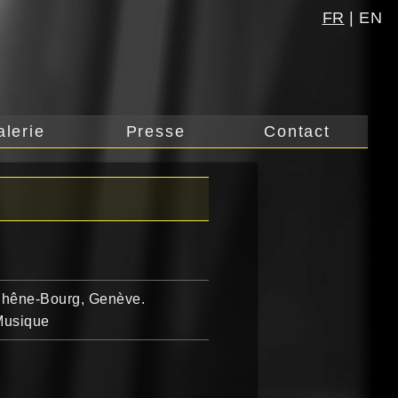
FR
|
EN
alerie
Presse
Contact
 Chêne-Bourg, Genève.
 Musique