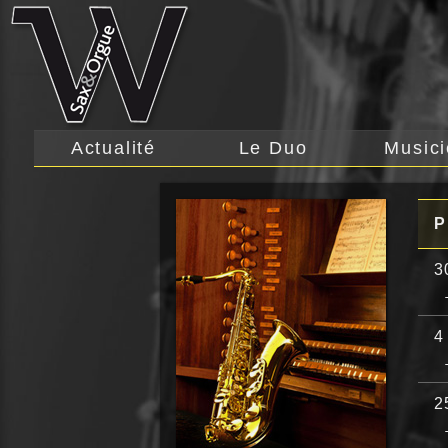
Actualité
Le Duo
Music
P
3
4
2