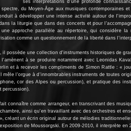
ses interprétations d’une profonde connaissan
ge spectre, du Moyen-Âge aux musiques contemporaines et 
duit à développer une intense activité autour de l’improv
nt dans la liturgie que dans des concerts et pour l’accompa
une approche parallèle au répertoire, qui considère l
ovisation comme un questionnement de la liberté dans l’interp
il possède une collection d’instruments historiques de grand
l’amènent à se produire notamment avec Leonidas Kava
lin et à recevoir les compliments de Simon Rattle : « jo
Il mêle l’orgue à d’innombrables instruments de toutes orig
saxophone, cor des Alpes ou percussion), et pratique des ins
 percussion).
ait connaître comme arrangeur, en transcrivant des musiqu
hambre, ainsi qu’en travaillant avec des orchestres et ensem
 créant un écrin original autour de mélodies traditionnelle
xposition de Moussorgski. En 2009-2010, il interprète en 