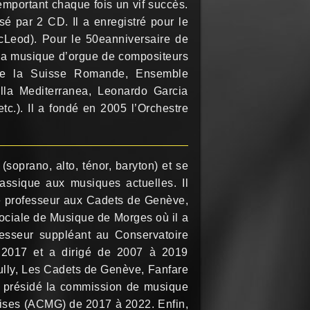
mportant chaque fois un vif succès.
é par 2 CD. Il a enregistré pour le
cLeod). Pour le 50eanniversaire de
e la musique d’orgue de compositeurs
 de la Suisse Romande, Ensemble
a Mediterranea, Leonardo Garcia
c.). Il a fondé en 2005 l’Orchestre
soprano, alto, ténor, baryton) et se
lassique aux musiques actuelles. Il
de professeur aux Cadets de Genève,
Sociale de Musique de Morges où il a
fesseur suppléant au Conservatoire
2017 et a dirigé de 2007 à 2019
ully, Les Cadets de Genève, Fanfare
 a présidé la commission de musique
ises (ACMG) de 2017 à 2022. Enfin,