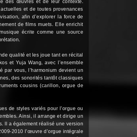
ce des œuvres et de leur contexte.
actuelles et de toutes provenances
isation, afin d’explorer la force de
gnement de films muets. Elle enrichit
a musique écrite comme une source
rétation.
e qualité et les joue tant en récital
kos et Yuja Wang, avec l’ensemble
ué par vous, l’harmonium devient un
ines, des sonorités tantôt classiques
truments cousins (carillon, orgue de
es de styles variés pour l’orgue ou
bles. Ainsi, il arrange et dirige un
s. Il a également réalisé une version
2009-2010 l’œuvre d’orgue intégrale