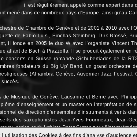
il est régulièrement appelé comme expert dans d
’ont mené dans de nombreux pays d’Europe, ainsi qu’au Ca
’Orchestre de Chambre de Genève et de 2001 à 2010 avec l'O
guette de Fabio Luisi, Pinchas Steinberg, Dirk Brossé, B
t, il fonde en 2005 le duo W avec l’organiste Vincent The
e allant de Bach à Piazzolla. Il se produit également en r
es de concerts en Suisse romande (Schubertiades de la R
embres fondateurs du Big Up’ Band, un grand orchestre de
restigieuses (Alhambra Genève, Auvernier Jazz Festival,
s succès.
s de Musique de Genève, Lausanne et Berne avec Philipp
diplôme d’enseignement et un master en interprétation de
essionnel de direction d'ensembles d'instruments à vents dan
onseils des saxophonistes Jean-Yves Fourmeaux, Jean-Ge
’improvisation et du luthiste Peter Croton pour l’interprétat
 l’utilisation des Cookies à des fins d'analyse d'audience 