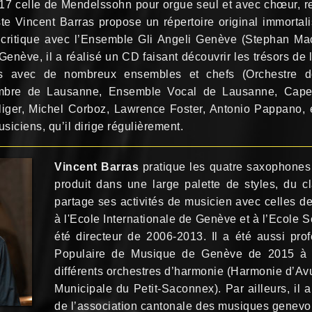
17 celle de Mendelssohn pour orgue seul et avec chœur, re
 Vincent Barras propose un répertoire original immortalis
critique avec l’Ensemble Gli Angeli Genève (Stephan Ma
 Genève, il a réalisé un CD faisant découvrir les trésors d
leurs avec de nombreux ensembles et chefs (Orchestre
mbre de Lausanne, Ensemble Vocal de Lausanne, Capell
liger, Michel Corboz, Lawrence Foster, Antonio Pappano, et
iciens, qu’il dirige régulièrement.
Vincent Barras
pratique les quatre saxophones (
produit dans une large palette de styles, du c
partage ses activités de musicien avec celles 
à l'Ecole Internationale de Genève et à l’Ecole 
été directeur de 2006-2013. Il a été aussi pro
Populaire de Musique de Genève de 2015 à 
différents orchestres d’harmonie (Harmonie d’Av
Municipale du Petit-Saconnex). Par ailleurs, il
de l’association cantonale des musiques genevo