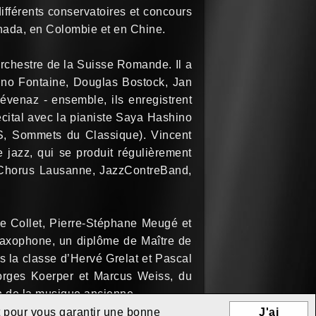
ifférents conservatoires et concours
nada, en Colombie et en Chine.
rchestre de la Suisse Romande. Il a
runo Fontaine, Douglas Bostock, Jan
́venaz - ensemble, ils enregistrent
écital avec la pianiste Saya Hashino
TS, Sommets du Classique). Vincent
 jazz, qui se produit régulièrement
 Chorus Lausanne, JazzContreBand,
e Collet, Pierre-Stéphane Meugé et
 saxophone, un diplôme de Maître de
s la classe d’Hervé Grelat et Pascal
orges Koerper et Marcus Weiss, du
ion de la musique ancienne.
et pour vous garantir une bonne
J'ai