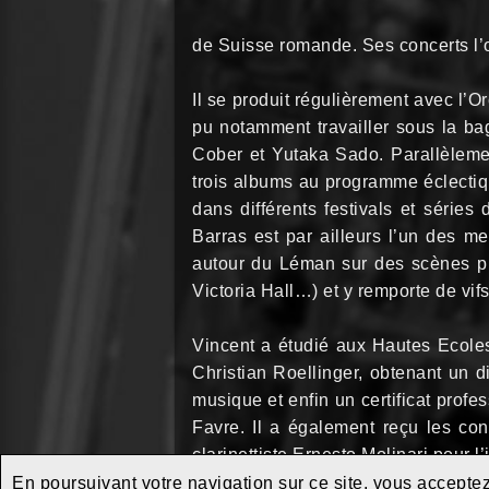
de Suisse romande. Ses concerts l
Il se produit régulièrement avec l
pu notamment travailler sous la ba
Cober et Yutaka Sado. Parallèlemen
trois albums au programme éclectiqu
dans différents festivals et séri
Barras est par ailleurs l’un des m
autour du Léman sur des scènes p
Victoria Hall…) et y remporte de vif
Vincent a étudié aux Hautes Ecole
Christian Roellinger, obtenant un 
musique et enfin un certificat prof
Favre. Il a également reçu les c
clarinettiste Ernesto Molinari pour l
En poursuivant votre navigation sur ce site, vous acceptez